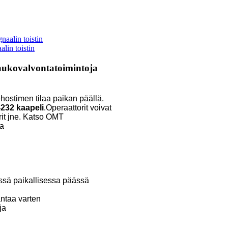
in toistin
kaukovalvontatoimintoja
ehostimen tilaa paikan päällä.
232 kaapeli
.Operaattorit voivat
trit jne. Katso OMT
ta
vissä paikallisessa päässä
antaa varten
ja