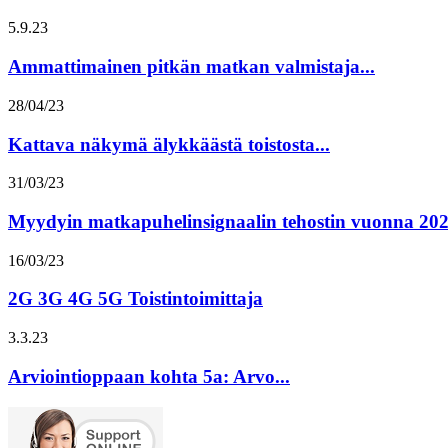
5.9.23
Ammattimainen pitkän matkan valmistaja...
28/04/23
Kattava näkymä älykkäästä toistosta...
31/03/23
Myydyin matkapuhelinsignaalin tehostin vuonna 20
16/03/23
2G 3G 4G 5G Toistintoimittaja
3.3.23
Arviointioppaan kohta 5a: Arvo...