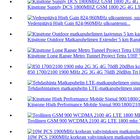
Kingtone Supply DCS 1800MHZ GSM 1800 2G 4G LTE
Vedenpitävä High Gain 824-960MHz ulkoantenni...
Kingtone Outdoor Matkapuhelimen Extender 5 km Range 
Kingtone Long Range Metro Tunnel Project Tetra UHF V
850 1700/2100 1900 MHz 2G 3G 4G 70dB 20dBm Tri B
Tehdashintainen matkapuhelin LTE-matkapuhelimen signa
Kingone High Performance Mobile Signal 900/1800/210.
Teollinen GSM 900 WCDMA 2100 4G LTE 1800 mhz Tr
10W PCS 1900MHz korkean vahvistuksen matkapuhelinsi