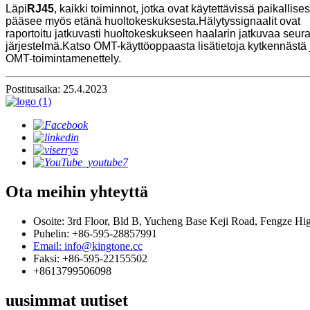
Läpi
RJ45
, kaikki toiminnot, jotka ovat käytettävissä paikallis
pääsee myös etänä huoltokeskuksesta.Hälytyssignaalit ovat
raportoitu jatkuvasti huoltokeskukseen haalarin jatkuvaa seur
järjestelmä.Katso OMT-käyttöoppaasta lisätietoja kytkennästä 
OMT-toimintamenettely.
Postitusaika: 25.4.2023
Ota meihin yhteyttä
Osoite: 3rd Floor, Bld B, Yucheng Base Keji Road, Fengze Hi
Puhelin: +86-595-28857991
Email: info@kingtone.cc
Faksi: +86-595-22155502
+8613799506098
uusimmat uutiset