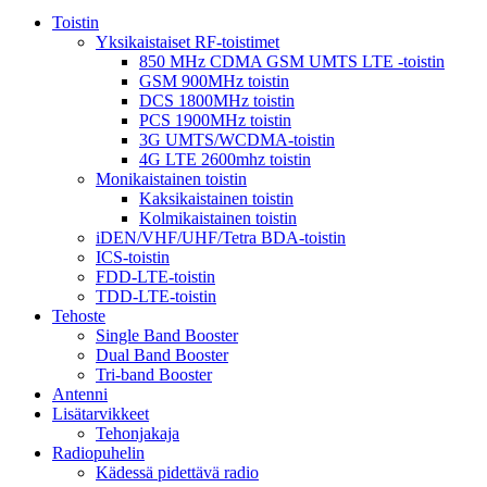
Toistin
Yksikaistaiset RF-toistimet
850 MHz CDMA GSM UMTS LTE -toistin
GSM 900MHz toistin
DCS 1800MHz toistin
PCS 1900MHz toistin
3G UMTS/WCDMA-toistin
4G LTE 2600mhz toistin
Monikaistainen toistin
Kaksikaistainen toistin
Kolmikaistainen toistin
iDEN/VHF/UHF/Tetra BDA-toistin
ICS-toistin
FDD-LTE-toistin
TDD-LTE-toistin
Tehoste
Single Band Booster
Dual Band Booster
Tri-band Booster
Antenni
Lisätarvikkeet
Tehonjakaja
Radiopuhelin
Kädessä pidettävä radio