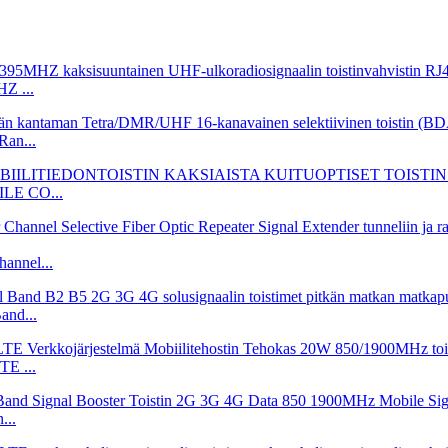
Z ...
an...
ILE CO...
annel...
and...
E ...
...