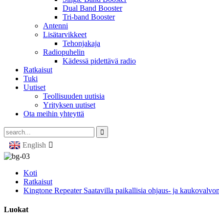
Dual Band Booster
Tri-band Booster
Antenni
Lisätarvikkeet
Tehonjakaja
Radiopuhelin
Kädessä pidettävä radio
Ratkaisut
Tuki
Uutiset
Teollisuuden uutisia
Yrityksen uutiset
Ota meihin yhteyttä
English
Koti
Ratkaisut
Kingtone Repeater Saatavilla paikallisia ohjaus- ja kaukovalvon
Luokat