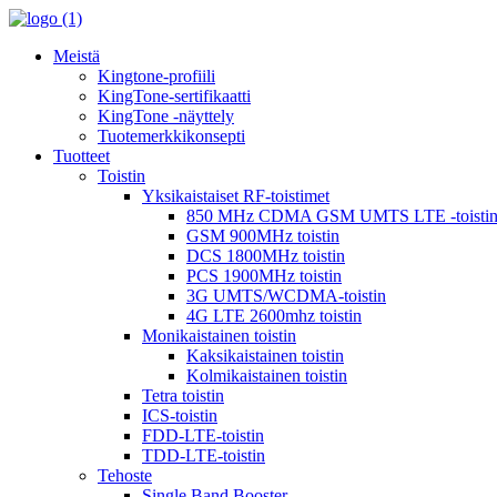
Meistä
Kingtone-profiili
KingTone-sertifikaatti
KingTone -näyttely
Tuotemerkkikonsepti
Tuotteet
Toistin
Yksikaistaiset RF-toistimet
850 MHz CDMA GSM UMTS LTE -toisti
GSM 900MHz toistin
DCS 1800MHz toistin
PCS 1900MHz toistin
3G UMTS/WCDMA-toistin
4G LTE 2600mhz toistin
Monikaistainen toistin
Kaksikaistainen toistin
Kolmikaistainen toistin
Tetra toistin
ICS-toistin
FDD-LTE-toistin
TDD-LTE-toistin
Tehoste
Single Band Booster