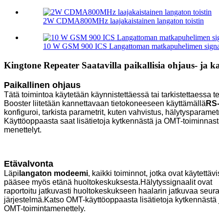
2W CDMA800MHz laajakaistainen langaton toistin
10 W GSM 900 ICS Langattoman matkapuhelimen signaal
Kingtone Repeater Saatavilla paikallisia ohjaus- ja 
Paikallinen ohjaus
Tätä toimintoa käytetään käynnistettäessä tai tarkistettaessa t
Booster liitetään kannettavaan tietokoneeseen käyttämällä
RS-
konfiguroi, tarkista parametrit, kuten vahvistus, hälytysparame
Käyttöoppaasta saat lisätietoja kytkennästä ja OMT-toiminnas
menettelyt.
Etävalvonta
Läpi
langaton modeemi
, kaikki toiminnot, jotka ovat käytettä
pääsee myös etänä huoltokeskuksesta.Hälytyssignaalit ovat
raportoitu jatkuvasti huoltokeskukseen haalarin jatkuvaa seur
järjestelmä.Katso OMT-käyttöoppaasta lisätietoja kytkennästä 
OMT-toimintamenettely.