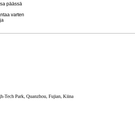
essa päässä
antaa varten
ja
gh-Tech Park, Quanzhou, Fujian, Kiina