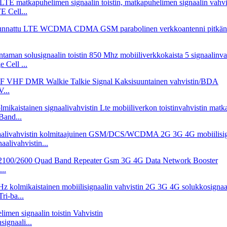
 Cell...
Cell ...
...
and...
alivahvistin...
..
i-ba...
gnaali...