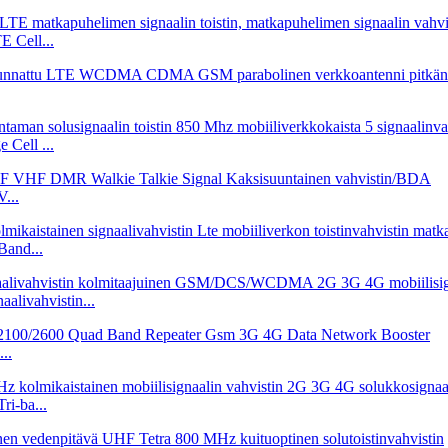
 Cell...
Cell ...
...
and...
alivahvistin...
..
i-ba...