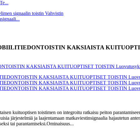
e...
gnaali...
n MOBIILITIEDONTOISTIN KAKSIAISTA KUITUOPTIS
staisen kuituoptisen toistimen on integroitu ratkaisu peiton parantamis
ia järjestelmiä ja laajentamaan matkaviestinsignaalia hajautetun antenni
iseksi tai parantamiseksi.Ominaisuus...