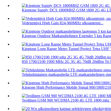
Kingtone Supply DCS 1800MHZ GSM 1800 2G 4G LTE
Vedenpitävä High Gain 824-960MHz ulkoantenni...
Kingtone Outdoor Matkapuhelimen Extender 5 km Range 
Kingtone Long Range Metro Tunnel Project Tetra UHF V
850 1700/2100 1900 MHz 2G 3G 4G 70dB 20dBm Tri B
Tehdashintainen matkapuhelin LTE-matkapuhelimen signa
Kingone High Performance Mobile Signal 900/1800/210.
Teollinen GSM 900 WCDMA 2100 4G LTE 1800 mhz Tr