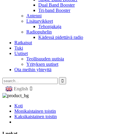
Dual Band Booster
Tri-band Booster
Antenni
Lisätarvikkeet
Tehonjakaja
Radiopuhelin
Kädessä pidettävä radio
Ratkaisut
Tuki
Uutiset
Teollisuuden uutisia
Yrityksen uutiset
Ota meihin yhteyttä
English
Koti
Monikaistainen toistin
Kaksikaistainen toistin
Luokat