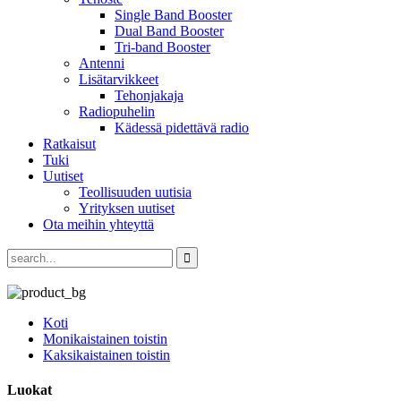
Single Band Booster
Dual Band Booster
Tri-band Booster
Antenni
Lisätarvikkeet
Tehonjakaja
Radiopuhelin
Kädessä pidettävä radio
Ratkaisut
Tuki
Uutiset
Teollisuuden uutisia
Yrityksen uutiset
Ota meihin yhteyttä
Koti
Monikaistainen toistin
Kaksikaistainen toistin
Luokat