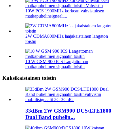
10W PCS 1900MHz korkean vahvistuksen
matkapuhelinsignaali...
2W CDMA800MHz laajakaistainen langaton
toistin
10 W GSM 900 ICS Langattoman
matkapuhelimen signaalin toistin
Kaksikaistainen toistin
33dBm 2W GSM900 DCS/LTE1800
Dual Band puhelin...