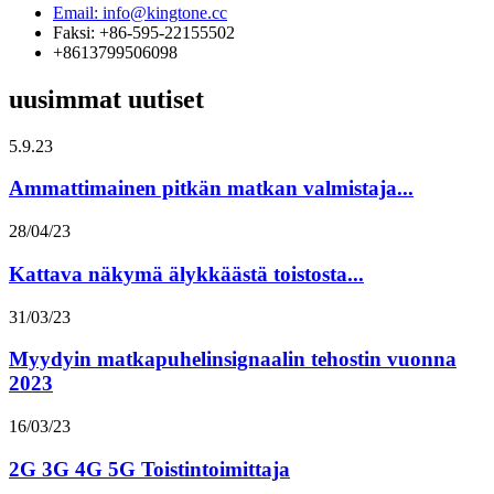
Email: info@kingtone.cc
Faksi: +86-595-22155502
+8613799506098
uusimmat uutiset
5.9.23
Ammattimainen pitkän matkan valmistaja...
28/04/23
Kattava näkymä älykkäästä toistosta...
31/03/23
Myydyin matkapuhelinsignaalin tehostin vuonna
2023
16/03/23
2G 3G 4G 5G Toistintoimittaja