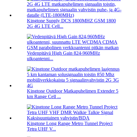
Kingtone Supply DCS 1800MHZ GSM 1800
2G 4G LTE Cell...
Vedenpitävä High Gain 824-960MHz
ulkoantenni...
Kingtone Outdoor Matkapuhelimen Extender 5
km Range Cell ...
Kingtone Long Range Metro Tunnel Project
Tetra UHF V...