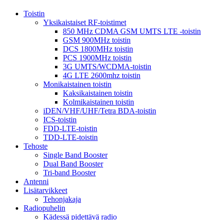
Toistin
Yksikaistaiset RF-toistimet
850 MHz CDMA GSM UMTS LTE -toistin
GSM 900MHz toistin
DCS 1800MHz toistin
PCS 1900MHz toistin
3G UMTS/WCDMA-toistin
4G LTE 2600mhz toistin
Monikaistainen toistin
Kaksikaistainen toistin
Kolmikaistainen toistin
iDEN/VHF/UHF/Tetra BDA-toistin
ICS-toistin
FDD-LTE-toistin
TDD-LTE-toistin
Tehoste
Single Band Booster
Dual Band Booster
Tri-band Booster
Antenni
Lisätarvikkeet
Tehonjakaja
Radiopuhelin
Kädessä pidettävä radio