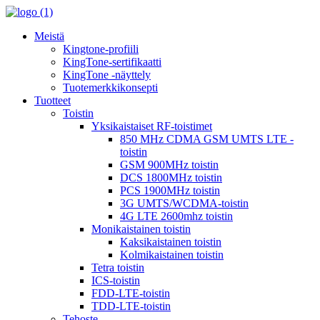
Meistä
Kingtone-profiili
KingTone-sertifikaatti
KingTone -näyttely
Tuotemerkkikonsepti
Tuotteet
Toistin
Yksikaistaiset RF-toistimet
850 MHz CDMA GSM UMTS LTE -
toistin
GSM 900MHz toistin
DCS 1800MHz toistin
PCS 1900MHz toistin
3G UMTS/WCDMA-toistin
4G LTE 2600mhz toistin
Monikaistainen toistin
Kaksikaistainen toistin
Kolmikaistainen toistin
Tetra toistin
ICS-toistin
FDD-LTE-toistin
TDD-LTE-toistin
Tehoste