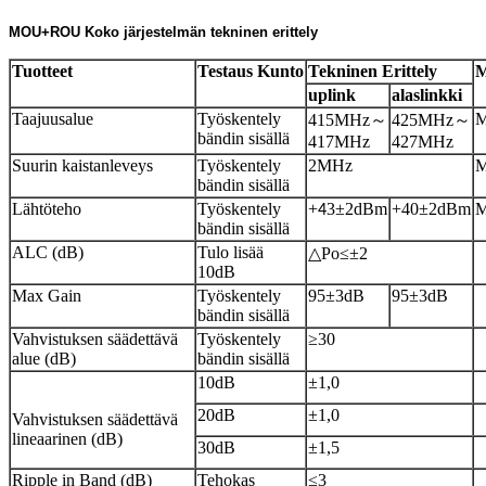
MOU+ROU Koko järjestelmän tekninen erittely
Tuotteet
Testaus
Kunto
Tekninen
Erittely
M
uplink
alaslinkki
Taajuusalue
Työskentely
M
415MHz～
425MHz～
bändin sisällä
417MHz
427MHz
Suurin kaistanleveys
Työskentely
2MHz
M
bändin sisällä
Lähtöteho
Työskentely
+
3±2dBm
+40±2dBm
M
4
bändin sisällä
ALC (dB)
Tulo lisää
△Po≤±2
10dB
Max Gain
Työskentely
95±3dB
95±3dB
bändin sisällä
Vahvistuksen säädettävä
Työskentely
≥30
alue (dB)
bändin sisällä
10dB
±1,0
20dB
±1,0
Vahvistuksen säädettävä
lineaarinen (dB)
30dB
±1,5
Ripple in Band (dB)
Tehokas
≤3