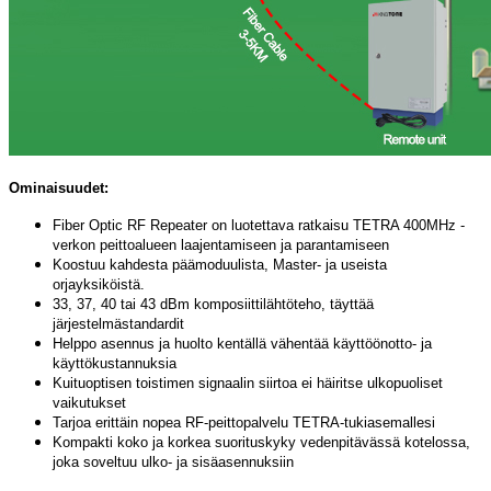
Ominaisuudet:
Fiber Optic RF Repeater on luotettava ratkaisu TETRA 400MHz -
verkon peittoalueen laajentamiseen ja parantamiseen
Koostuu kahdesta päämoduulista, Master- ja useista
orjayksiköistä.
33, 37, 40 tai 43 dBm komposiittilähtöteho, täyttää
järjestelmästandardit
Helppo asennus ja huolto kentällä vähentää käyttöönotto- ja
käyttökustannuksia
Kuituoptisen toistimen signaalin siirtoa ei häiritse ulkopuoliset
vaikutukset
Tarjoa erittäin nopea RF-peittopalvelu TETRA-tukiasemallesi
Kompakti koko ja korkea suorituskyky vedenpitävässä kotelossa,
joka soveltuu ulko- ja sisäasennuksiin