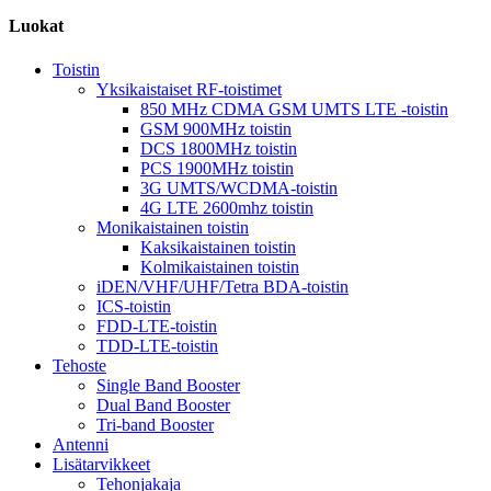
Luokat
Toistin
Yksikaistaiset RF-toistimet
850 MHz CDMA GSM UMTS LTE -toistin
GSM 900MHz toistin
DCS 1800MHz toistin
PCS 1900MHz toistin
3G UMTS/WCDMA-toistin
4G LTE 2600mhz toistin
Monikaistainen toistin
Kaksikaistainen toistin
Kolmikaistainen toistin
iDEN/VHF/UHF/Tetra BDA-toistin
ICS-toistin
FDD-LTE-toistin
TDD-LTE-toistin
Tehoste
Single Band Booster
Dual Band Booster
Tri-band Booster
Antenni
Lisätarvikkeet
Tehonjakaja