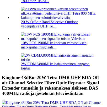
1800 mhz Tri-ba...
20 W Off-air Band Selective Outdoor
vedenpitävä UHF Te...
10W PCS 1900MHz korkean vahvistuksen
matkapuhelinsignaali...
2W CDMA800MHz laajakaistainen langaton
toistin
Kingtone 43dBm 20W Tetra DMR UHF BDA Off-
air Channel Selective Fiber Optic Repeater Signal
Extender tunneliin ja rakennuksen sisäiseen DAS
400MHz radiojärjestelmän televiestintään