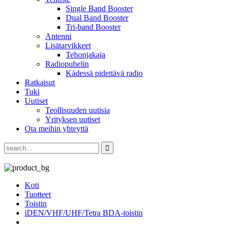
Single Band Booster
Dual Band Booster
Tri-band Booster
Antenni
Lisätarvikkeet
Tehonjakaja
Radiopuhelin
Kädessä pidettävä radio
Ratkaisut
Tuki
Uutiset
Teollisuuden uutisia
Yrityksen uutiset
Ota meihin yhteyttä
Koti
Tuotteet
Toistin
iDEN/VHF/UHF/Tetra BDA-toistin