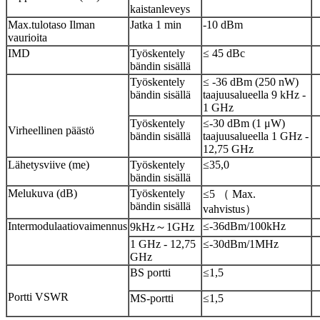
kaistanleveys
Max.tulotaso Ilman
Jatka 1 min
-10 dBm
vaurioita
IMD
Työskentely
≤ 45 dBc
bändin sisällä
Työskentely
≤ -36 dBm (250 nW)
bändin sisällä
taajuusalueella 9 kHz -
1 GHz
Työskentely
≤-30 dBm (1 μW)
Virheellinen päästö
bändin sisällä
taajuusalueella 1 GHz -
12,75 GHz
Lähetysviive (me)
Työskentely
≤35,0
bändin sisällä
Melukuva (dB)
Työskentely
≤5 （ Max.
bändin sisällä
vahvistus）
Intermodulaatiovaimennus
≤-36dBm/100kHz
9kHz～1GHz
1 GHz - 12,75
≤-30dBm/1MHz
GHz
BS portti
≤1,5
Portti VSWR
MS-portti
≤1,5