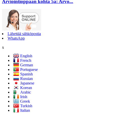
Arviointioppaan kohta 5a: Arvo...
Lähettää sähköpostia
WhatsApp
x
English
French
German
Portuguese
Spanish
Russian
Japanese
Korean
Arabic
Irish
Greek
Turkish
Italian