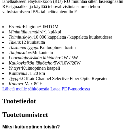
lähettääkseen etäyksikköön (RU).RU muuntaa sitten lasersignaalin
RF-signaaliksi ja käyttää tehovahvistinta suuren tehon
vahvistamiseen IBS- tai peittoantenniin.F...
Brändi:
Kingtone/JIMTOM
Minimitilausmäärä:
1 kpl/kpl
Toimituskyky:
10 000 kappaletta / kappaletta kuukaudessa
Takuu:
12 kuukautta
Toistimen tyyppi:
Kuituoptinen toistin
Taajuusalue:
Mukautettu
Luovuttajayksikön lähtöteho:
2W / 5W
Kaukoyksikön lähtöteho:
5W/10W/20W
Yhteys:
Kuituoptinen kaapeli
Kattavuus :
1-20 km
Tyyppi:
Off-air Channel Selective Fiber Optic Repeater
Kanava:
Max.8CH
Lähetä meille sähköpostia
Lataa PDF-muodossa
Tuotetiedot
Tuotetunnisteet
Miksi kuituoptinen toistin?