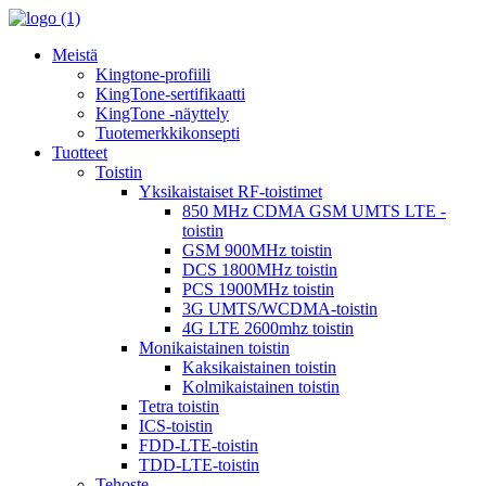
Meistä
Kingtone-profiili
KingTone-sertifikaatti
KingTone -näyttely
Tuotemerkkikonsepti
Tuotteet
Toistin
Yksikaistaiset RF-toistimet
850 MHz CDMA GSM UMTS LTE -
toistin
GSM 900MHz toistin
DCS 1800MHz toistin
PCS 1900MHz toistin
3G UMTS/WCDMA-toistin
4G LTE 2600mhz toistin
Monikaistainen toistin
Kaksikaistainen toistin
Kolmikaistainen toistin
Tetra toistin
ICS-toistin
FDD-LTE-toistin
TDD-LTE-toistin
Tehoste