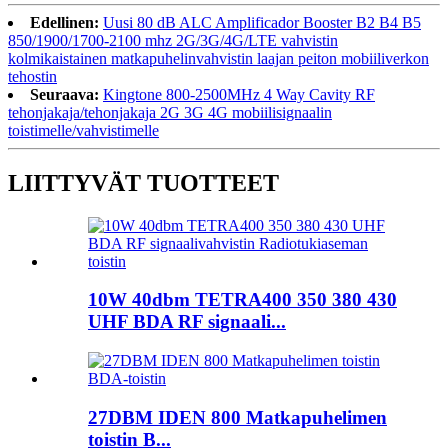
Edellinen:
Uusi 80 dB ALC Amplificador Booster B2 B4 B5
850/1900/1700-2100 mhz 2G/3G/4G/LTE vahvistin
kolmikaistainen matkapuhelinvahvistin laajan peiton mobiiliverkon
tehostin
Seuraava:
Kingtone 800-2500MHz 4 Way Cavity RF
tehonjakaja/tehonjakaja 2G 3G 4G mobiilisignaalin
toistimelle/vahvistimelle
LIITTYVÄT TUOTTEET
10W 40dbm TETRA400 350 380 430
UHF BDA RF signaali...
27DBM IDEN 800 Matkapuhelimen
toistin B...