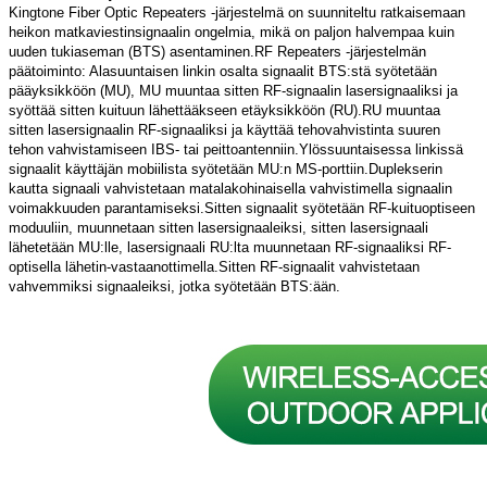
Kingtone Fiber Optic Repeaters -järjestelmä on suunniteltu ratkaisemaan
heikon matkaviestinsignaalin ongelmia, mikä on paljon halvempaa kuin
uuden tukiaseman (BTS) asentaminen.RF Repeaters -järjestelmän
päätoiminto: Alasuuntaisen linkin osalta signaalit BTS:stä syötetään
pääyksikköön (MU), MU muuntaa sitten RF-signaalin lasersignaaliksi ja
syöttää sitten kuituun lähettääkseen etäyksikköön (RU).RU muuntaa
sitten lasersignaalin RF-signaaliksi ja käyttää tehovahvistinta suuren
tehon vahvistamiseen IBS- tai peittoantenniin.Ylössuuntaisessa linkissä
signaalit käyttäjän mobiilista syötetään MU:n MS-porttiin.Duplekserin
kautta signaali vahvistetaan matalakohinaisella vahvistimella signaalin
voimakkuuden parantamiseksi.Sitten signaalit syötetään RF-kuituoptiseen
moduuliin, muunnetaan sitten lasersignaaleiksi, sitten lasersignaali
lähetetään MU:lle, lasersignaali RU:lta muunnetaan RF-signaaliksi RF-
optisella lähetin-vastaanottimella.Sitten RF-signaalit vahvistetaan
vahvemmiksi signaaleiksi, jotka syötetään BTS:ään.