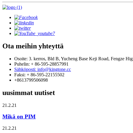
Ota meihin yhteyttä
Osoite: 3. kerros, Bld B, Yucheng Base Keji Road, Fengze Hi
Puhelin: + 86-595-28857991
Sähköposti: info@kingtone.cc
Faksi: + 86-595-22155502
+8613799506098
uusimmat uutiset
21.2.21
Mikä on PIM
21.2.21