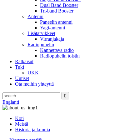
Dual Band Booster
Tri-band Booster
Antenni
Paneelin antenni
Yagi-antenni
Lisätarvikkeet
Virranjakaja
Radiopuhelin
Kannettava radio
Radiopuhelin toistin
Ratkaisut
Tuki
UKK
Uutiset
Ota meihin yhteyttä
Englanti
Koti
Meistä
Historia ja kunnia