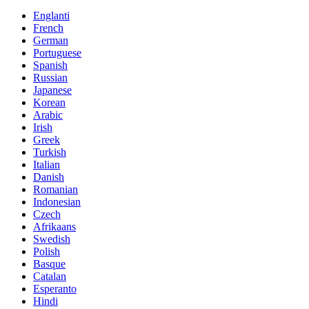
Englanti
French
German
Portuguese
Spanish
Russian
Japanese
Korean
Arabic
Irish
Greek
Turkish
Italian
Danish
Romanian
Indonesian
Czech
Afrikaans
Swedish
Polish
Basque
Catalan
Esperanto
Hindi