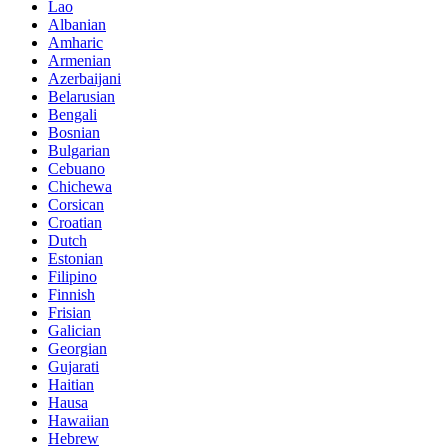
Lao
Albanian
Amharic
Armenian
Azerbaijani
Belarusian
Bengali
Bosnian
Bulgarian
Cebuano
Chichewa
Corsican
Croatian
Dutch
Estonian
Filipino
Finnish
Frisian
Galician
Georgian
Gujarati
Haitian
Hausa
Hawaiian
Hebrew