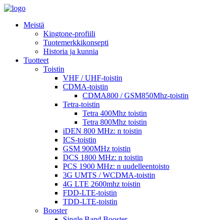
Meistä
Kingtone-profiili
Tuotemerkkikonsepti
Historia ja kunnia
Tuotteet
Toistin
VHF / UHF-toistin
CDMA-toistin
CDMA800 / GSM850Mhz-toistin
Tetra-toistin
Tetra 400Mhz toistin
Tetra 800Mhz toistin
iDEN 800 MHz: n toistin
ICS-toistin
GSM 900MHz toistin
DCS 1800 MHz: n toistin
PCS 1900 MHz: n uudelleentoisto
3G UMTS / WCDMA-toistin
4G LTE 2600mhz toistin
FDD-LTE-toistin
TDD-LTE-toistin
Booster
Single Band Booster